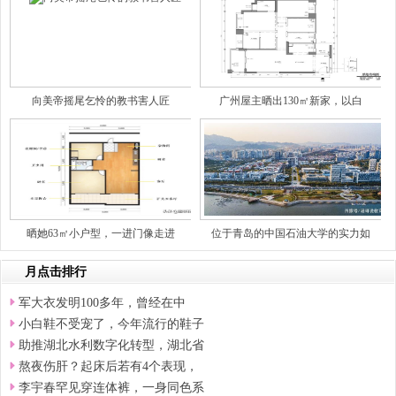
向美帝摇尾乞怜的教书害人匠
广州屋主晒出130㎡新家，以白
晒她63㎡小户型，一进门像走进
位于青岛的中国石油大学的实力如
月点击排行
军大衣发明100多年，曾经在中
小白鞋不受宠了，今年流行的鞋子
助推湖北水利数字化转型，湖北省
熬夜伤肝？起床后若有4个表现，
李宇春罕见穿连体裤，一身同色系