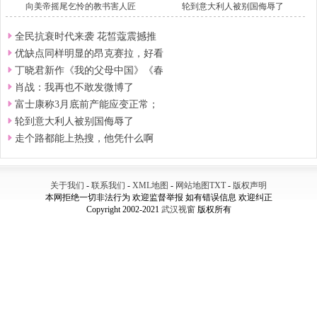
向美帝摇尾乞怜的教书害人匠
轮到意大利人被别国侮辱了
全民抗衰时代来袭 花皙蔻震撼推
优缺点同样明显的昂克赛拉，好看
丁晓君新作《我的父母中国》《春
肖战：我再也不敢发微博了
富士康称3月底前产能应变正常；
轮到意大利人被别国侮辱了
走个路都能上热搜，他凭什么啊
关于我们
-
联系我们
-
XML地图
-
网站地图
TXT
-
版权声明
本网拒绝一切非法行为 欢迎监督举报 如有错误信息 欢迎纠正
Copyright 2002-2021
武汉视窗
版权所有