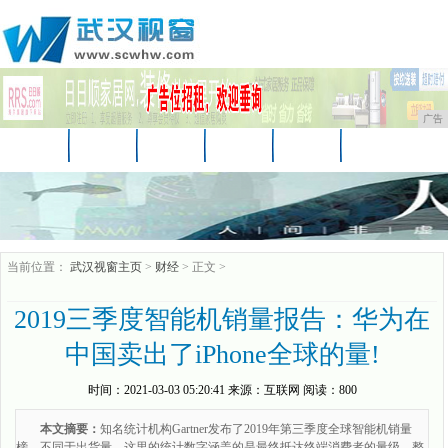
广告
首页
资讯
财经
娱乐
教育
房产
汽车
家居
企业
时尚
商讯
当前位置：
武汉视窗主页
>
财经
> 正文 >
2019三季度智能机销量报告：华为在
中国卖出了iPhone全球的量!
时间：
2021-03-03 05:20:41
来源：
互联网
阅读：800
本文摘要：
知名统计机构Gartner发布了2019年第三季度全球智能机销量
榜，不同于出货量，这里的统计数字涵盖的是最终抵达终端消费者的量级。整