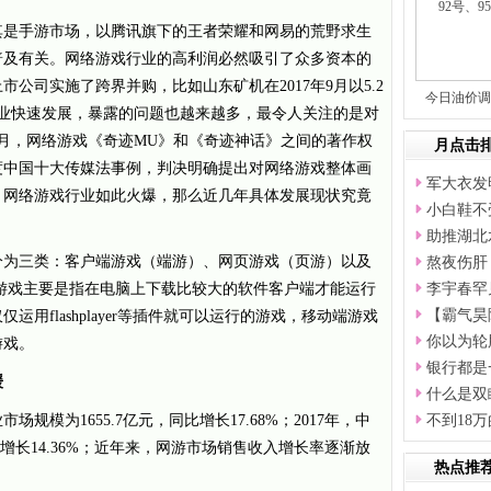
其是手游市场，以腾讯旗下的王者荣耀和网易的荒野求生
普及有关。网络游戏行业的高利润必然吸引了众多资本的
公司实施了跨界并购，比如山东矿机在2017年9月以5.2
今日油价调
行业快速发展，暴露的问题也越来越多，最令人关注的是对
日
1月，网络游戏《奇迹MU》和《奇迹神话》之间的著作权
月点击
年度中国十大传媒法事例，判决明确提出对网络游戏整体画
军大衣发
。网络游戏行业如此火爆，那么近几年具体发展现状究竟
小白鞋不
助推湖北
分为三类：客户端游戏（端游）、网页游戏（页游）以及
熬夜伤肝
游戏主要是指在电脑上下载比较大的软件客户端才能运行
李宇春罕
【霸气昊
用flashplayer等插件就可以运行的游戏，移动端游戏
你以为轮
游戏。
银行都是
缓
什么是双
场规模为1655.7亿元，同比增长17.68%；2017年，中
不到18
比增长14.36%；近年来，网游市场销售收入增长率逐渐放
热点推