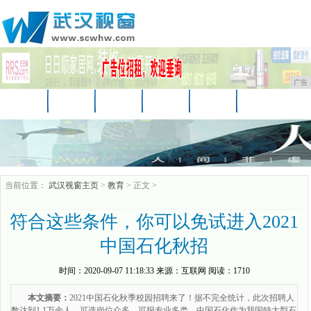
广告
首页
资讯
财经
娱乐
教育
房产
汽车
家居
企业
时尚
商讯
当前位置：
武汉视窗主页
>
教育
> 正文 >
符合这些条件，你可以免试进入2021
中国石化秋招
时间：
2020-09-07 11:18:33
来源：
互联网
阅读：1710
本文摘要：
2021中国石化秋季校园招聘来了！据不完全统计，此次招聘人
数达到1.1万余人。可选岗位众多，可报专业多类。中国石化作为我国特大型石