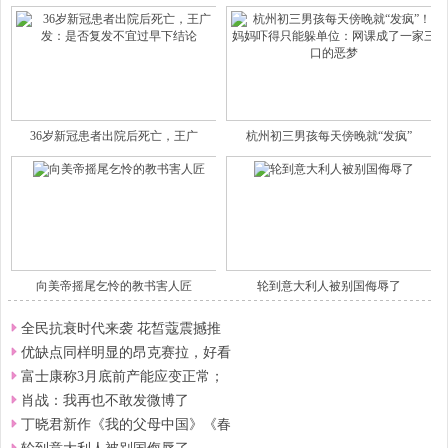
36岁新冠患者出院后死亡，王广
杭州初三男孩每天傍晚就“发疯”
向美帝摇尾乞怜的教书害人匠
轮到意大利人被别国侮辱了
全民抗衰时代来袭 花皙蔻震撼推
优缺点同样明显的昂克赛拉，好看
富士康称3月底前产能应变正常；
肖战：我再也不敢发微博了
丁晓君新作《我的父母中国》《春