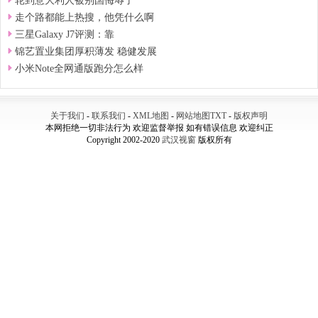
轮到意大利人被别国侮辱了
走个路都能上热搜，他凭什么啊
三星Galaxy J7评测：靠
锦艺置业集团厚积薄发 稳健发展
小米Note全网通版跑分怎么样
关于我们
-
联系我们
-
XML地图
-
网站地图
TXT
-
版权声明
本网拒绝一切非法行为 欢迎监督举报 如有错误信息 欢迎纠正
Copyright 2002-2020
武汉视窗
版权所有