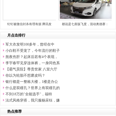
钉钉被微信封杀有理有据 腾讯发
都说是七座版飞度，混动奥德赛：
月点击排行
军大衣发明100多年，曾经在中
小白鞋不受宠了，今年流行的鞋子
熬夜伤肝？起床后若有4个表现，
李宇春罕见穿连体裤，一身同色系
【霸气昊院】尊贵世家 八室六厅
你以为轮胎不想磨皮吗？
银行都是一整栋大楼，1楼是办公
什么是双瞳孔？世界上有双瞳孔的
不到18万的"全能选手"，福特
法式风格穿搭，我只服杨采钰，嫌
热点推荐