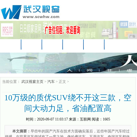
广告
首页
资讯
财经
娱乐
教育
房产
汽车
家居
企业
时尚
商讯
当前位置：
武汉视窗主页
>
汽车
> 正文 >
10万级的质优SUV绕不开这三款，空
间大动力足，省油配置高
时间：
2020-09-07 11:03:17
来源：
互联网
阅读：1605
本文摘要：
早些年的国产汽车在技术方面确实落后，近些年国产汽车经过
拼搏，在世界汽车领域有了一席之地，像哈弗汽车、五菱汽车、奇瑞汽车都做