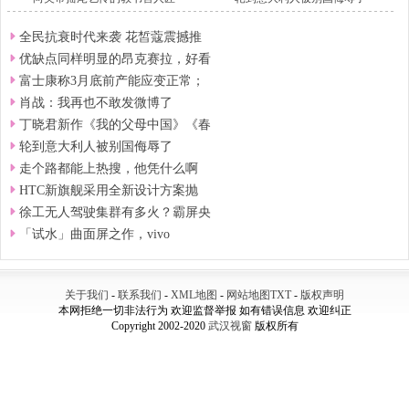
全民抗衰时代来袭 花皙蔻震撼推
优缺点同样明显的昂克赛拉，好看
富士康称3月底前产能应变正常；
肖战：我再也不敢发微博了
丁晓君新作《我的父母中国》《春
轮到意大利人被别国侮辱了
走个路都能上热搜，他凭什么啊
HTC新旗舰采用全新设计方案抛
徐工无人驾驶集群有多火？霸屏央
「试水」曲面屏之作，vivo
关于我们
-
联系我们
-
XML地图
-
网站地图
TXT
-
版权声明
本网拒绝一切非法行为 欢迎监督举报 如有错误信息 欢迎纠正
Copyright 2002-2020
武汉视窗
版权所有