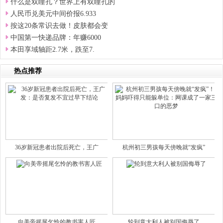
什么是双瞳孔？世界上有双瞳孔的
人民币兑美元中间价报6.933
按这20条常识去做！皮肤都会变
中国第一快递品牌：年赚6000
本田享域轴距2.7米，跌至7.
热点推荐
36岁新冠患者出院后死亡，王广
杭州初三男孩每天傍晚就“发疯”
向美帝摇尾乞怜的教书害人匠
轮到意大利人被别国侮辱了