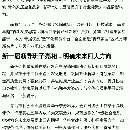
动“青岛家居金花品牌”培育计划，显著提升了行业凝聚力与品牌影响
力。
面向“十五五”，协会提出“创新驱动、绿色引领、科技赋能、品质
卓越”的新发展思路，将着力培育产业新质生产力，并重点打造集多功
能于一体的“青居优品”数字化赋能平台，全面塑造“青岛家居”区域品牌
新名片，引领产业现代化发展。
新一届领导班子亮相，明确未来四大方向
新任会长戚振香在就职发言中深情回顾协会从初创到成熟的历
程，并展望未来工作重点：深化服务，巩固政企桥梁；引领创新，聚
焦高质量发展；强化协同，共建健康产业生态；夯实内功，提升协会
自身效能。她表示将以归零心态和奋发姿态，与全体会员携手开启青
岛家居行业新篇章。
青岛市社会组织管理局局长季芳出席大会并对协会工作给予高度
评价，肯定其在五年内成长为充满活力、规范运作的5A级社会组织。
她对协会未来发展提出三点期望：坚持党建引领，把握发展方向；加
强规范治理，确保稳健运行；积极发挥作用，服务大局、贡献力量，