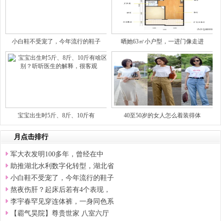
小白鞋不受宠了，今年流行的鞋子
晒她63㎡小户型，一进门像走进
宝宝出生时5斤、8斤、10斤有
40至50岁的女人怎么着装得体
月点击排行
军大衣发明100多年，曾经在中
助推湖北水利数字化转型，湖北省
小白鞋不受宠了，今年流行的鞋子
熬夜伤肝？起床后若有4个表现，
李宇春罕见穿连体裤，一身同色系
【霸气昊院】尊贵世家 八室六厅