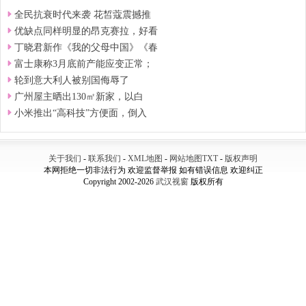
全民抗衰时代来袭 花皙蔻震撼推
优缺点同样明显的昂克赛拉，好看
丁晓君新作《我的父母中国》《春
富士康称3月底前产能应变正常；
轮到意大利人被别国侮辱了
广州屋主晒出130㎡新家，以白
小米推出“高科技”方便面，倒入
关于我们
-
联系我们
-
XML地图
-
网站地图
TXT
-
版权声明
本网拒绝一切非法行为 欢迎监督举报 如有错误信息 欢迎纠正
Copyright 2002-2026
武汉视窗
版权所有