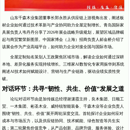
山东千森木业集团董事长郭永胜从供应链上游视角出发，阐述板
材企业如何通过技术革新与产业协同助力全屋定制增长。青岛国际家
具展负责人韦丹丹分享了2026年展会战略升级规划，展望区域品牌崛
起与商贸繁荣新图景。中国家博会（上海）招商负责人郝金桥介绍了
该展会作为产业高端平台，如何助力企业对接全国与国际市场。
全屋定制知名策划人王政聚焦区域市场，解读企业如何通过深耕
本地、差异化服务实现持续增长。三维家AI数智化专家周振华则系统
阐述AI技术如何赋能设计、营销与生产全链路，驱动业绩实质性突
破。
对话环节：共寻“韧性、共生、价值”发展之道
论坛对话环节由是加传媒总经理谢潇霞主持，良木集团、日顺工
贸、一木集团、彬圣木业、威特锐智能装备、千森木业等企业负责人
围绕“韧性、共生、价值”展开两轮深度交流。首轮探讨企业如何应对
成本与市场压力，以及供应链协同、技术赋能、绿色智造等共生实
践；第二轮聚焦价值竞争，从产品创新、品牌升级、服务体验、设计