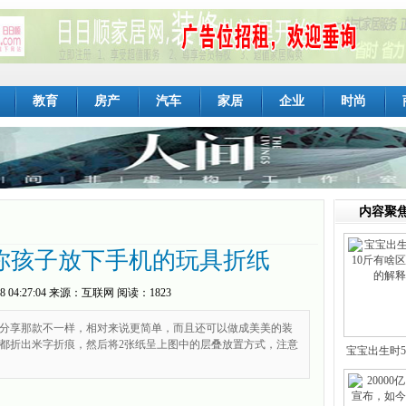
教育
房产
汽车
家居
企业
时尚
内容聚
你孩子放下手机的玩具折纸
8 04:27:04
来源：
互联网
阅读：1823
分享那款不一样，相对来说更简单，而且还可以做成美美的装
纸都折出米字折痕，然后将2张纸呈上图中的层叠放置方式，注意
宝宝出生时5