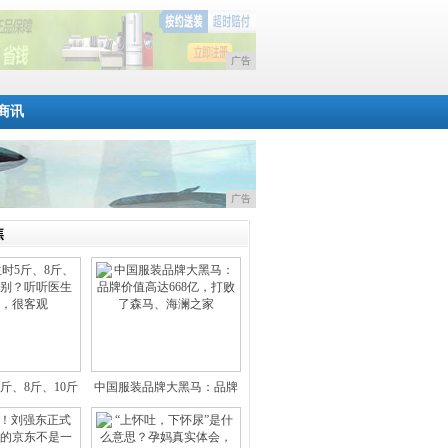
广告
商讯
广告
焦
斤、8斤、10斤
中国服装品牌大黑马：品牌
有
价值高