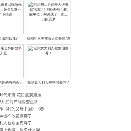
患者出院后死亡，
杭州初三男孩每天傍晚就“发
王广
疯”
乞怜的教书害人
轮到意大利人被别国侮辱了
匠
时代来袭 花皙蔻震撼推
3月底前产能应变正常；
作《我的父母中国》《春
再也不敢发微博了
利人被别国侮辱了
能上热搜，他凭什么啊