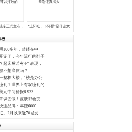
！刘强东正式宣布，
“上怀吐，下怀尿”是什么意
思？
排行
明100多年，曾经在中
受宠了，今年流行的鞋子
？起床后若有4个表现，
胎不想磨皮吗？
一整栋大楼，1楼是办公
瞳孔？世界上有双瞳孔的
元中间价报6.933
条常识去做！皮肤都会变
快递品牌：年赚6000
汇」2月以来近70城发
荐