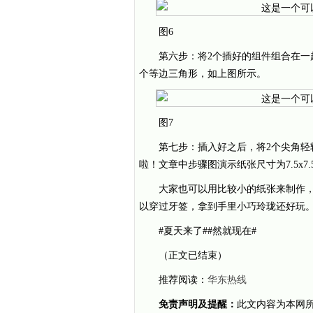
图6
第六步：将2个插好的组件组合在
个等边三角形，如上图所示。
图7
第七步：插入好之后，将2个尖角
啦！文章中步骤图演示纸张尺寸为7.5x7
大家也可以用比较小的纸张来制作，
以穿过牙签，拿到手里小巧玲珑还好玩
#夏天来了#
#然就现在#
（正文已结束）
推荐阅读：
华东热线
免责声明及提醒：
此文内容为本网