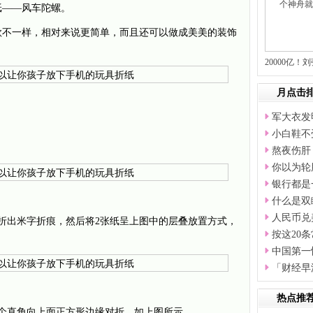
纸——风车陀螺。
款
不一样，相对来说更简单，而且还可以做成美美的装饰
20000亿
月点击
军大衣发
。
小白鞋不
熬夜伤肝
你以为轮
银行都是
什么是双
人民币兑美
折出米字折痕，然后将2张纸呈上图中的层叠放置方式，
按这20
中国第一
「财经早
热点推
个直角向上面正方形边缘对折，如上图所示。