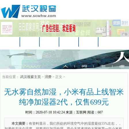
广告
首页
资讯
财经
娱乐
教育
房产
汽车
家居
企业
时尚
商讯
当前位置：
武汉视窗主页
>
消费
> 正文 >
无水雾自然加湿，小米有品上线智米
纯净加湿器2代，仅售699元
时间：
2020-07-18 10:42:24
来源：
互联网
阅读：607
本文摘要：
有资料显示，我们所处的环境空气中的湿度最佳55%左右，，
如果低于这个温度，就要进行加湿处理，而今天笔者就给大家推荐一款小米有