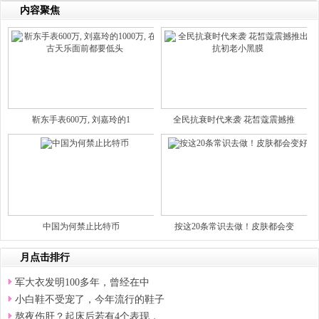
内容聚焦
靳东手表600万, 刘嘉玲的1
全民抗衰时代来袭 花皙蔻震撼推
中国为何禁止比特币
按这20条常识去做！皮肤都会变
月点击排行
军大衣发明100多年，曾经在中
小白鞋不受宠了，今年流行的鞋子
熬夜伤肝？起床后若有4个表现，