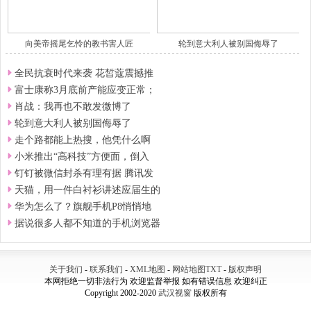
向美帝摇尾乞怜的教书害人匠
轮到意大利人被别国侮辱了
全民抗衰时代来袭 花皙蔻震撼推
富士康称3月底前产能应变正常；
肖战：我再也不敢发微博了
轮到意大利人被别国侮辱了
走个路都能上热搜，他凭什么啊
小米推出“高科技”方便面，倒入
钉钉被微信封杀有理有据 腾讯发
天猫，用一件白衬衫讲述应届生的
华为怎么了？旗舰手机P8悄悄地
据说很多人都不知道的手机浏览器
关于我们
-
联系我们
-
XML地图
-
网站地图
TXT
-
版权声明
本网拒绝一切非法行为 欢迎监督举报 如有错误信息 欢迎纠正
Copyright 2002-2020
武汉视窗
版权所有