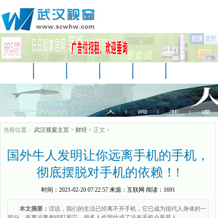
广告
首页
资讯
财经
娱乐
教育
房产
汽车
家居
企业
时尚
商讯
当前位置：
武汉视窗主页
>
财经
> 正文 >
国外牛人发明让你远离手机的手机，
彻底摆脱对手机的依赖！!
时间：
2021-02-20 07:22:57
来源：
互联网
阅读：1691
本文摘要：
话说，我们的生活已经离不开手机，它已成为现代人身体的一
部分。有事没事都得盯着它，很多人也因此成了没有手机会死星人。