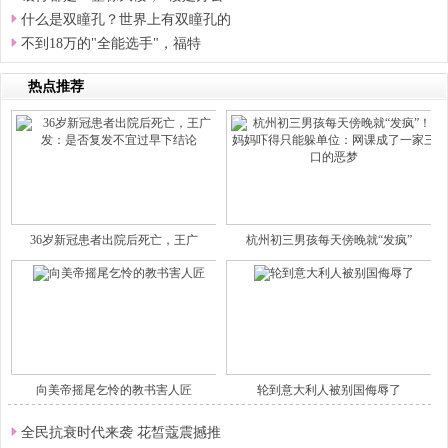
什么是双瞳孔？世界上有双瞳孔的
不到18万的"全能选手"，福特
热点推荐
36岁新冠患者出院后死亡，王广
杭州初三男孩每天傍晚就“发疯”
向美帝摇尾乞怜的教书害人匠
轮到意大利人被别国侮辱了
全民抗衰时代来袭 花皙蔻震撼推