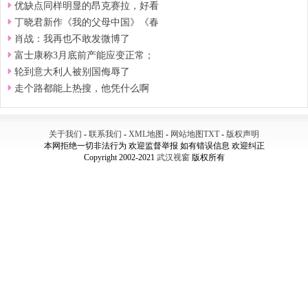
优缺点同样明显的昂克赛拉，好看
丁晓君新作《我的父母中国》《春
肖战：我再也不敢发微博了
富士康称3月底前产能应变正常；
轮到意大利人被别国侮辱了
走个路都能上热搜，他凭什么啊
关于我们
-
联系我们
-
XML地图
-
网站地图
TXT
-
版权声明
本网拒绝一切非法行为 欢迎监督举报 如有错误信息 欢迎纠正
Copyright 2002-2021
武汉视窗
版权所有