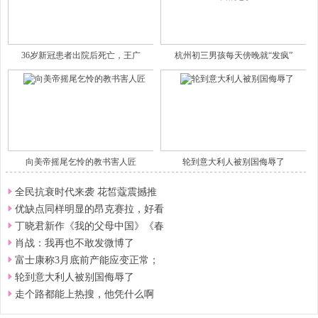
36岁新冠患者出院后死亡，王广
杭州初三男孩每天傍晚就“发疯”
向美帝摇尾乞怜的教书害人匠
轮到意大利人被别国侮辱了
全民抗衰时代来袭 花皙蔻震撼推
优缺点同样明显的昂克赛拉，好看
丁晓君新作《我的父母中国》《春
肖战：我再也不敢发微博了
富士康称3月底前产能应变正常；
轮到意大利人被别国侮辱了
走个路都能上热搜，他凭什么啊