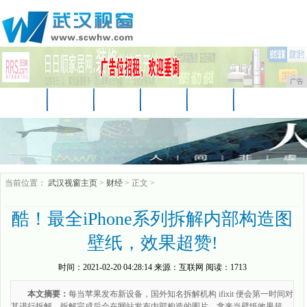
广告
首页
资讯
财经
娱乐
教育
房产
汽车
家居
企业
时尚
商讯
当前位置：
武汉视窗主页
>
财经
> 正文 >
酷！最全iPhone系列拆解内部构造图
壁纸，效果超赞!
时间：
2021-02-20 04:28:14
来源：
互联网
阅读：1713
本文摘要：
每当苹果发布新设备，国外知名拆解机构 ifixit 便会第一时间对
其进行拆解，拆解完成后会在网站发布内部构造的图片，拿来当壁纸效果超