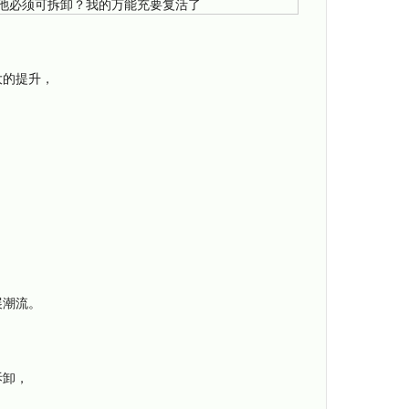
大的提升，
展潮流。
拆卸，