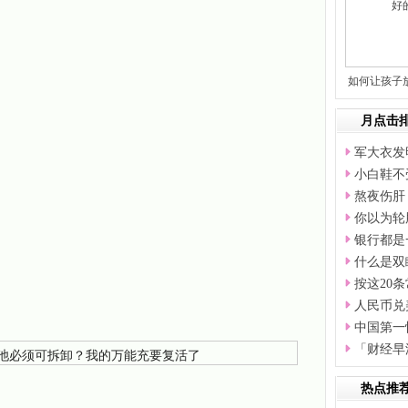
如何让孩子
学
月点击
军大衣发
小白鞋不
熬夜伤肝
你以为轮
银行都是
什么是双
按这20
人民币兑美
中国第一
「财经早
热点推