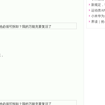
新规定，
运动类A
小米华为
界读｜抢
板，