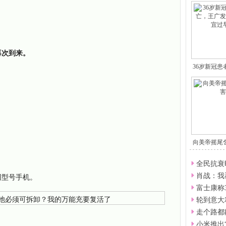
再次到来。
36岁新冠
向美帝摇尾
全民抗衰
同型号手机。
肖战：我
富士康称
轮到意大
走个路都
小米推出