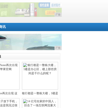
广告
商讯
广告
焦
one再次出现 这
银行都是一整栋大楼，1楼是
办公