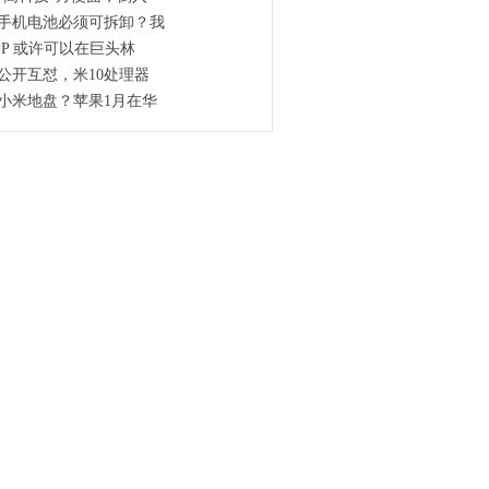
手机电池必须可拆卸？我
PP 或许可以在巨头林
公开互怼，米10处理器
小米地盘？苹果1月在华