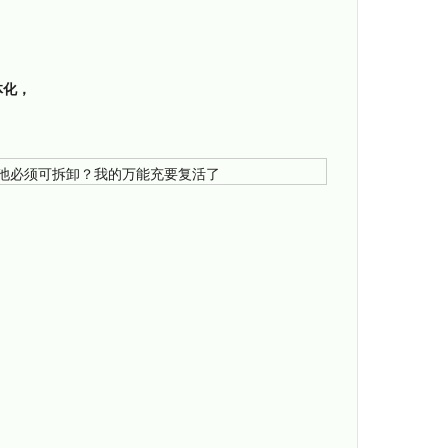
体化，
。