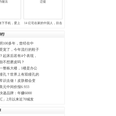
放下手机，爱上
14 亿宅在家的中国人，目击
习？
了
排行
明100多年，曾经在中
受宠了，今年流行的鞋子
？起床后若有4个表现，
胎不想磨皮吗？
一整栋大楼，1楼是办公
瞳孔？世界上有双瞳孔的
条常识去做！皮肤都会变
元中间价报6.933
快递品牌：年赚6000
汇」2月以来近70城发
荐