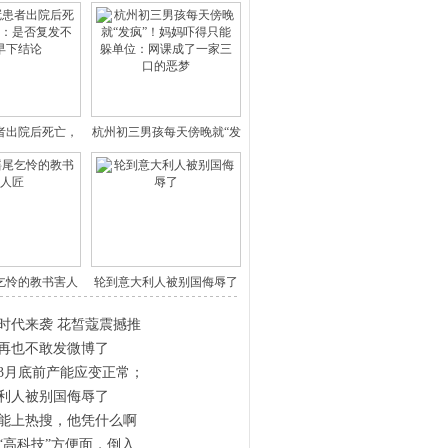
患者出院后死亡，
杭州初三男孩每天傍晚就“发
王广
疯”
乞怜的教书害人
轮到意大利人被别国侮辱了
匠
时代来袭 花皙蔻震撼推
再也不敢发微博了
3月底前产能应变正常；
利人被别国侮辱了
能上热搜，他凭什么啊
“高科技”方便面，倒入