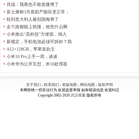
肖战：我再也不敢发微博了
富士康称3月底前产能应变正常；
轮到意大利人被别国侮辱了
走个路都能上热搜，他凭什么啊
小米推出“高科技”方便面，倒入
新规定，手机电池必须可拆卸？我
A12+128GB，苹果首款主
小米10 Pro上手一周，谈谈
小米华为公开互怼，米10处理器
关于我们
-
联系我们
-
老版地图
-
网站地图
-
版权声明
本网拒绝一切非法行为 欢迎监督举报 如有错误信息 欢迎纠正
Copyright 2002-2020
武汉视窗
版权所有