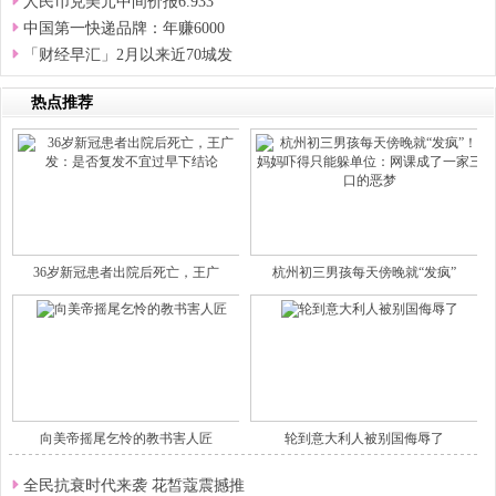
人民币兑美元中间价报6.933
中国第一快递品牌：年赚6000
「财经早汇」2月以来近70城发
热点推荐
36岁新冠患者出院后死亡，王广
杭州初三男孩每天傍晚就“发疯”
向美帝摇尾乞怜的教书害人匠
轮到意大利人被别国侮辱了
全民抗衰时代来袭 花皙蔻震撼推