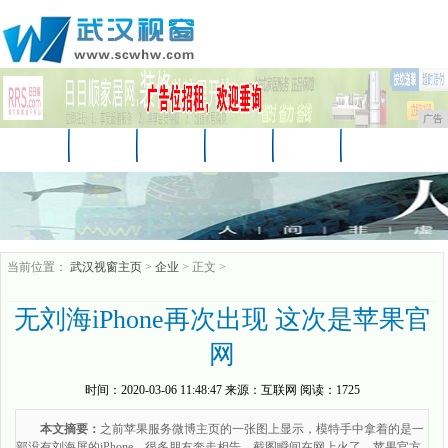
广告
首页
资讯
财经
娱乐
教育
房产
汽车
家居
企业
时尚
商讯
当前位置：
武汉视窗主页
>
企业
> 正文 >
无刘海iPhone再次出现 这次是苹果官
网
时间：
2020-03-06 11:48:47
来源：
互联网
阅读：1725
本文摘要：
之前苹果服务微博主页的一张图上显示，模特手中拿着的是一
部没有刘海屏的iPhone，很多朋友奔走相告，截图瞬间在网上火了。苹果官方