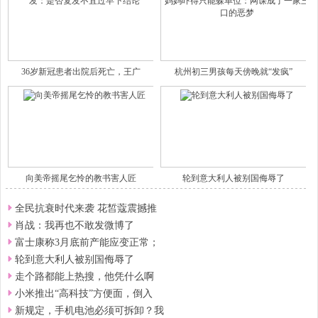
36岁新冠患者出院后死亡，王广
杭州初三男孩每天傍晚就“发疯”
向美帝摇尾乞怜的教书害人匠
轮到意大利人被别国侮辱了
全民抗衰时代来袭 花皙蔻震撼推
肖战：我再也不敢发微博了
富士康称3月底前产能应变正常；
轮到意大利人被别国侮辱了
走个路都能上热搜，他凭什么啊
小米推出“高科技”方便面，倒入
新规定，手机电池必须可拆卸？我