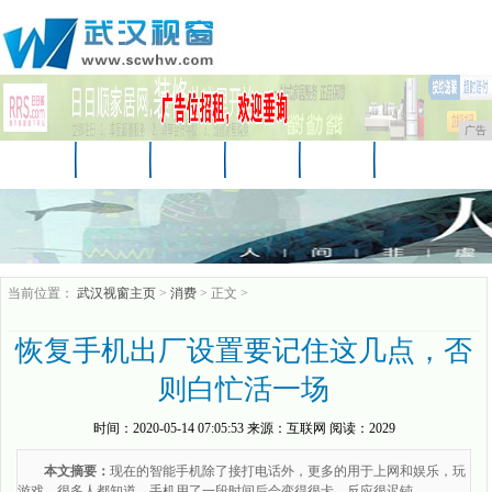
广告
首页
资讯
财经
娱乐
教育
房产
汽车
家居
企业
时尚
商讯
当前位置：
武汉视窗主页
>
消费
> 正文 >
恢复手机出厂设置要记住这几点，否
则白忙活一场
时间：
2020-05-14 07:05:53
来源：
互联网
阅读：2029
本文摘要：
现在的智能手机除了接打电话外，更多的用于上网和娱乐，玩
游戏。很多人都知道，手机用了一段时间后会变得很卡，反应很迟钝。