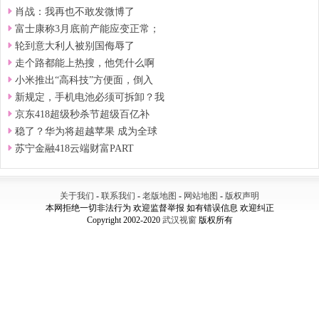
肖战：我再也不敢发微博了
富士康称3月底前产能应变正常；
轮到意大利人被别国侮辱了
走个路都能上热搜，他凭什么啊
小米推出“高科技”方便面，倒入
新规定，手机电池必须可拆卸？我
京东418超级秒杀节超级百亿补
稳了？华为将超越苹果 成为全球
苏宁金融418云端财富PART
关于我们
-
联系我们
-
老版地图
-
网站地图
-
版权声明
本网拒绝一切非法行为 欢迎监督举报 如有错误信息 欢迎纠正
Copyright 2002-2020
武汉视窗
版权所有