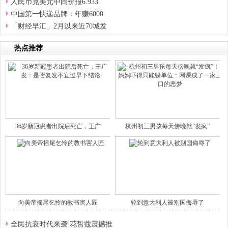
人民币兑美元中间价报6.933
中国第一快递品牌：年赚6000
「财经早汇」2月以来近70城发
热点推荐
36岁新冠患者出院后死亡，王广
杭州初三男孩每天傍晚就“发疯”
向美帝摇尾乞怜的教书害人匠
轮到意大利人被别国侮辱了
全民抗衰时代来袭 花皙蔻震撼推