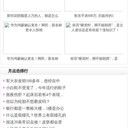
那些花呗额度上万的人，都是怎么
靳东手表600万, 刘嘉玲的1
华为鸿蒙确认更名！网民：新名称
俗语“睡觉时，脚不能朝西”，是
月点击排行
军大衣发明100多年，曾经在中
小白鞋不受宠了，今年流行的鞋子
熬夜伤肝？起床后若有4个表现，
你以为轮胎不想磨皮吗？
银行都是一整栋大楼，1楼是办公
什么是双瞳孔？世界上有双瞳孔的
按这20条常识去做！皮肤都会变