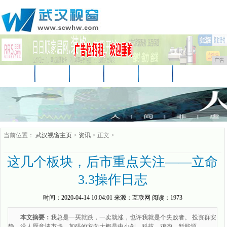
广告
首页
资讯
财经
娱乐
教育
房产
汽车
家居
企业
时尚
商讯
当前位置：
武汉视窗主页
>
资讯
> 正文 >
这几个板块，后市重点关注——立命
3.3操作日志
时间：
2020-04-14 10:04:01
来源：
互联网
阅读：1973
本文摘要：
我总是一买就跌，一卖就涨，也许我就是个失败者。 投资群安
静，没人愿意谈市场。加码的方向大概是中小创，科技，鸡肉，新能源。