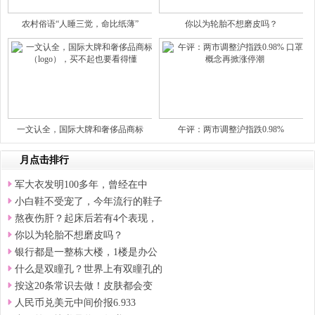
农村俗语“人睡三觉，命比纸薄”
你以为轮胎不想磨皮吗？
一文认全，国际大牌和奢侈品商标
午评：两市调整沪指跌0.98%
月点击排行
军大衣发明100多年，曾经在中
小白鞋不受宠了，今年流行的鞋子
熬夜伤肝？起床后若有4个表现，
你以为轮胎不想磨皮吗？
银行都是一整栋大楼，1楼是办公
什么是双瞳孔？世界上有双瞳孔的
按这20条常识去做！皮肤都会变
人民币兑美元中间价报6.933