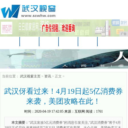
广告
首页
资讯
财经
娱乐
教育
房产
汽车
家居
企业
时尚
商讯
当前位置：
武汉视窗主页
>
资讯
> 正文 >
武汉伢看过来！4月19日起5亿消费券
来袭，美团攻略在此！
时间：
2020-04-19 17:42:05
来源：
互联网
阅读：1761
本文摘要：
“武汉发放5亿元消费券”的消息引发关注,“武汉消费券”将于4月
19日正式启动,并将持续至7月31日,消费者可在美团、大众点评、美团外卖三大