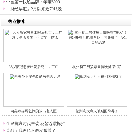
中国第一快递品牌：年赚6000
「财经早汇」2月以来近70城发
热点推荐
36岁新冠患者出院后死亡，王广
杭州初三男孩每天傍晚就“发疯”
向美帝摇尾乞怜的教书害人匠
轮到意大利人被别国侮辱了
全民抗衰时代来袭 花皙蔻震撼推
肖战：我再也不敢发微博了