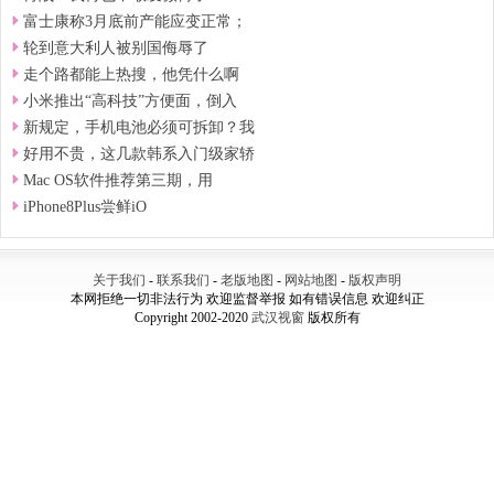
富士康称3月底前产能应变正常；
轮到意大利人被别国侮辱了
走个路都能上热搜，他凭什么啊
小米推出“高科技”方便面，倒入
新规定，手机电池必须可拆卸？我
好用不贵，这几款韩系入门级家轿
Mac OS软件推荐第三期，用
iPhone8Plus尝鲜iO
关于我们
-
联系我们
-
老版地图
-
网站地图
-
版权声明
本网拒绝一切非法行为 欢迎监督举报 如有错误信息 欢迎纠正
Copyright 2002-2020
武汉视窗
版权所有